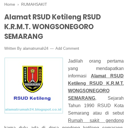
Home
›
RUMAHSAKIT
Alamat RSUD Ketileng RSUD
K.R.M.T. WONGSONEGORO
SEMARANG
Written By
alamatrumah24
Add Comment
Jadilah orang pertama
yang mendapatkan
informasi
Alamat RSUD
Ketileng RSUD K.R.M.T.
WONGSONEGORO
SEMARANG
, Sejarah
Tahun 1990 RSUD Kota
Semarang atau di sebut
Rumah sakit gendong
karna dulu ada di desa gendong ketileng semarang.