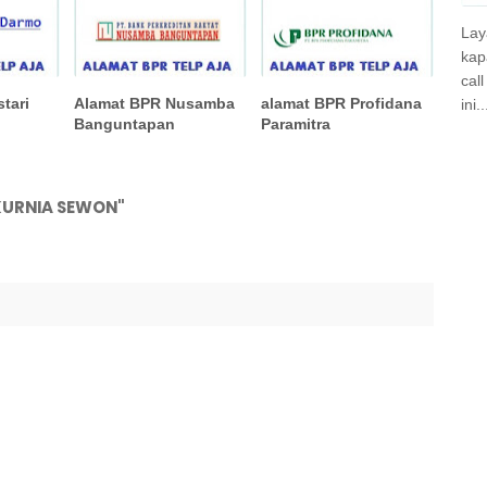
Lay
kap
cal
tari
Alamat BPR Nusamba
alamat BPR Profidana
ini..
Banguntapan
Paramitra
KURNIA SEWON"