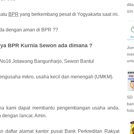
dit
izin.
satu
BPR
yang berkembang pesat di Yogyakarta saat ini.
nda dengan aman di BPR ??
pnya BPR Kurnia Sewon ada dimana ?
Jom
men
unt
m.4 No16 Jotawang Bangunharjo, Sewon Bantul
engusaha mikro, usaha kecil dan menengah (UMKM).
SD 
ban
ena kami dapat membantu pengembangan usaha anda,
hida
 dengan lancar, Amin.
n daftar alamat kantor pusat Bank Perkreditan Rakyat