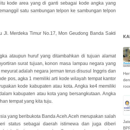
itu kode area yang di ganti sebagai kode angka yang
memanggil satu sambungan telpon ke sambungan telpon
bu Jl. Merdeka Timur No.17, Mon Geudong Banda Sakti
KA
ka ataupun huruf yang ditambahkan di tujuan alamat
ortiran surat tujuan, konon masa lampau negara yang
meyurat adalah negara jerman terus disusul Inggris dan
Her
kode pos, agka 1 memiliki arti kode wilayah tempat kantor
deng
rupakan kode kabupaten atau kota. Angka ke4 memiliki
roo
i dalam kabupaten atau kota yang bersangkutaan. Angka
han tempat yang kita tuju.
nesia yang beribukota Banda Aceh.Aceh merupakan salah
Jat
beri status sebagai daerah istimewa dan juga diberi
BPR