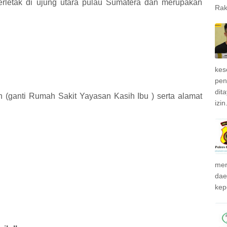
rletak di ujung utara pulau Sumatera dan merupakan
Rak
kes
pen
dit
n (ganti Rumah Sakit Yayasan Kasih Ibu ) serta alamat
izin.
mer
dae
kepo