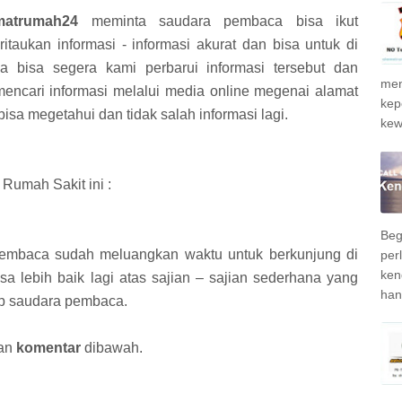
matrumah24
meminta saudara pembaca bisa ikut
itaukan informasi - informasi akurat dan bisa untuk di
 bisa segera kami perbarui informasi tersebut dan
men
mencari informasi melalui media online megenai alamat
kep
bisa megetahui dan tidak salah informasi lagi.
kew
Rumah Sakit ini :
Beg
pembaca sudah meluangkan waktu untuk berkunjung di
per
ken
 lebih baik lagi atas sajian – sajian sederhana yang
han
ap saudara pembaca.
ian
komentar
dibawah.