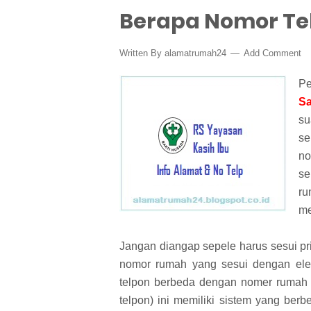
Berapa Nomor Te
Written By
alamatrumah24
Add Comment
Pe
Sa
su
se
no
se
ru
me
Jangan diangap sepele harus sesui p
nomor rumah yang sesui dengan ele
telpon berbeda dengan nomer rumah ta
telpon) ini memiliki sistem yang ber