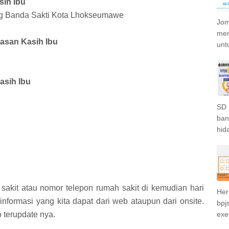
ih Ibu
ng Banda Sakti Kota Lhokseumawe
Jom
men
asan Kasih Ibu
unt
asih Ibu
SD 
ban
hida
sakit atau nomor telepon rumah sakit di kemudian hari
Her
nformasi yang kita dapat dari web ataupun dari onsite.
bpjs
exe
 terupdate nya.