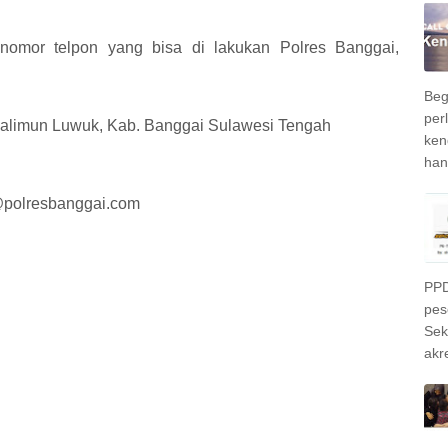
nomor telpon yang bisa di lakukan Polres Banggai,
Beg
per
Halimun Luwuk, Kab. Banggai Sulawesi Tengah
ken
han
r@polresbanggai.com
PPD
pes
Sek
akre