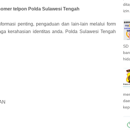
dit
 nomer telpon Polda Sulawesi Tengah
izin.
formasi penting, pengaduan dan lain-lain melalui form
jaga kerahasian identitas anda. Polda Sulawesi Tengah
SD 
ban
hida
mer
dae
AN
kepo