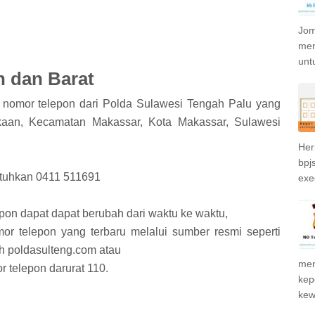
Jom
men
unt
n dan Barat
n nomor telepon dari Polda Sulawesi Tengah Palu yang
ekaan, Kecamatan Makassar, Kota Makassar, Sulawesi
Her
bpjs
tuhkan 0411 511691
exe
pon dapat dapat berubah dari waktu ke waktu,
mor telepon yang terbaru melalui sumber resmi seperti
h poldasulteng.com atau
men
 telepon darurat 110.
kep
kew