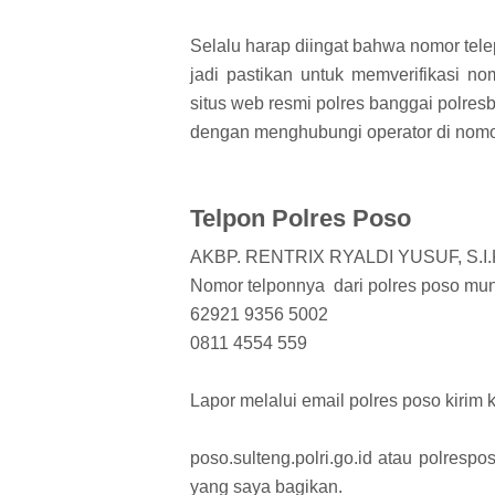
Selalu harap diingat bahwa nomor tele
jadi pastikan untuk memverifikasi no
situs web resmi polres banggai polre
dengan menghubungi operator di nomor
Telpon Polres Poso
AKBP. RENTRIX RYALDI YUSUF, S.I.K 
Nomor telponnya dari polres poso mu
62921 9356 5002
0811 4554 559
Lapor melalui email polres poso kiri
poso.sulteng.polri.go.id atau polres
yang saya bagikan.